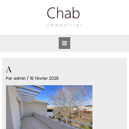
Aller
au
contenu
Main
Menu
A
Par
admin
/
16 février 2026