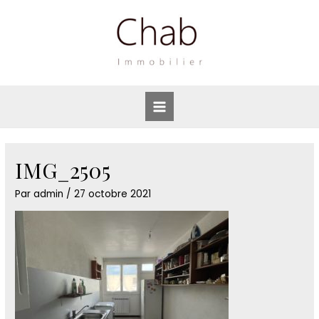
Aller
au
contenu
Main
Menu
IMG_2505
Par
admin
/
27 octobre 2021