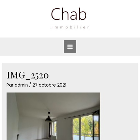
Aller
au
contenu
Main
Menu
IMG_2520
Par
admin
/
27 octobre 2021