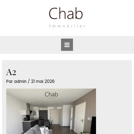
Aller
au
contenu
Main
Menu
A2
Par
admin
/
21 mai 2026