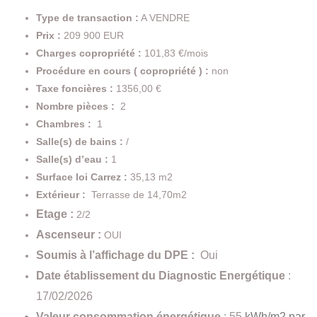
Type de transaction :
A VENDRE
Prix :
209 900 EUR
Charges copropriété :
101,83 €/mois
Procédure en cours ( copropriété ) :
non
Taxe foncières :
1356,00 €
Nombre pièces :
2
Chambres :
1
Salle(s) de bains :
/
Salle(s) d’eau :
1
Surface loi Carrez :
35,13 m2
Extérieur :
Terrasse de 14,70m2
Etage :
2/2
Ascenseur :
OUI
Soumis à l’affichage du DPE :
Oui
Date établissement du Diagnostic Energétique
:
17
/02/2026
Valeur consommation énergétique
: 55
kWh/m2 par