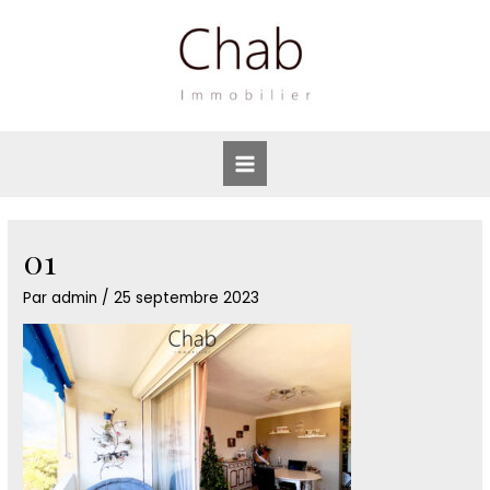
Aller
au
contenu
Main
Menu
01
Par
admin
/
25 septembre 2023