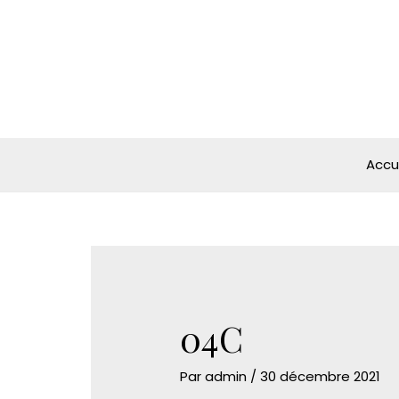
Aller
au
contenu
Accu
04C
Par
admin
/
30 décembre 2021