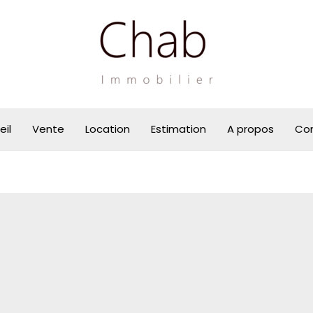
eil
Vente
Location
Estimation
A propos
Co